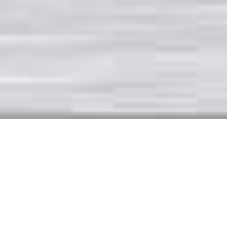
Carport-Überdachung
Bramsche
Bei VRCT
Carport
vertreten wir die Auffassung, dass sich
unsere Carports den Vorstellungen und Wünschen unserer
Kunden anpassen sollen und nicht umgekehrt. Aus diesem