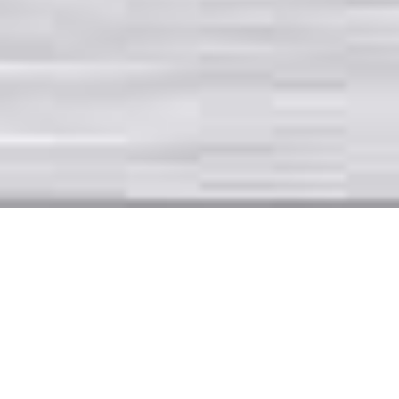
Carport-Überdachung
Kirchlengern
Bei VRCT
Carport
vertreten wir die Auffassung, dass sich
unsere Carports den Vorstellungen und Wünschen unserer
Kunden anpassen sollen und nicht umgekehrt. Aus diesem